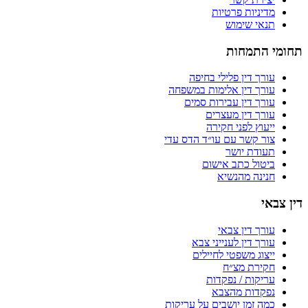
מדיניות פרטיות
תנאי שימוש
תחומי התמחות
עורך דין פלילי בחיפה
עורך דין אלימות במשפחה
עורך דין עבירות סמים
עורך דין מעצרים
ייעוץ לפני חקירה
צור קשר עם עו״ד הדס עדי
תעודת יושר
ביטול כתב אישום
חנינה מהנשיא
דין צבאי
עורך דין צבאי
עורך דין לענייני צבא
ייצוג משפטי לחיילים
חקירת מצ״ח
עריקות / נפקדות
נפקדות מהצבא
כמה זמן יושבים על עריקות