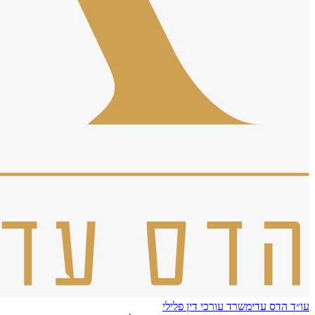
עו״ד הדס עדי
משרד עורכי דין פלילי