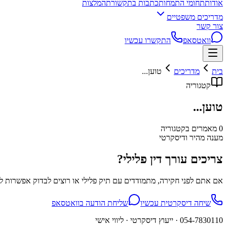
אודות
תחומי התמחות
כתבות בתקשורת
המלצות
מדריכים משפטיים
צור קשר
וואטסאפ
התקשרו עכשיו
בית
מדריכים
טוען...
קטגוריה
טוען...
0
מאמרים בקטגוריה
מענה מהיר ודיסקרטי
צריכים עורך דין פלילי?
אם אתם לפני חקירה, מתמודדים עם תיק פלילי או רוצים לבדוק אפשרות למח
שיחה דיסקרטית עכשיו
שליחת הודעה בוואטסאפ
054-7830110
· ייעוץ דיסקרטי · ליווי אישי