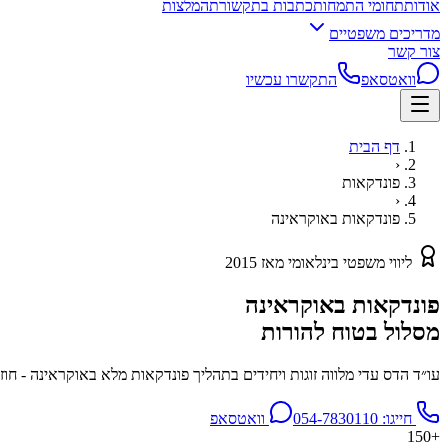
אודות
תחומי התמחות
כתבות בתקשורת
המלצות
מדריכים משפטיים
צור קשר
וואטסאפ
התקשרו עכשיו
דף הבית
‹
פונדקאות
‹
פונדקאות באוקראינה
ליווי משפטי בינלאומי מאז 2015
פונדקאות באוקראינה
מסלול בטוח להורות
עו״ד הדס עדי מלווה זוגות ויחידים בתהליך פונדקאות מלא באוקראינה - חוזה, IVF, רישום הורות, דרכון ישראלי וחזרה בטוחה הב
חייגו:
054-7830110
וואטסאפ
+150