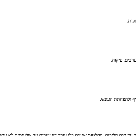
פות.
רבים, פיקוח.
יף ולהפחתת העונש.