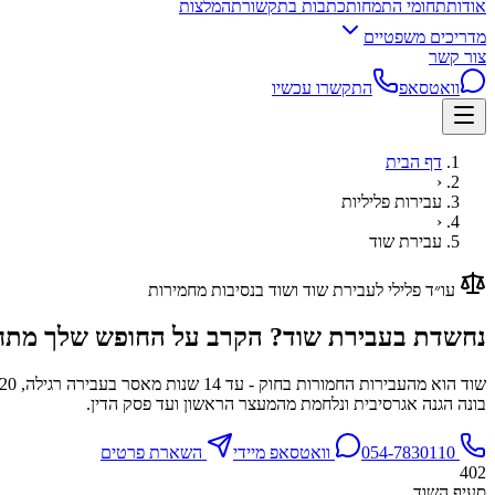
אודות
תחומי התמחות
כתבות בתקשורת
המלצות
מדריכים משפטיים
צור קשר
וואטסאפ
התקשרו עכשיו
דף הבית
‹
עבירות פליליות
‹
עבירת שוד
עו״ד פלילי לעבירת שוד ושוד בנסיבות מחמירות
נחשדת בעבירת שוד? הקרב על החופש שלך מתח
בונה הגנה אגרסיבית ונלחמת מהמעצר הראשון ועד פסק הדין.
054-7830110
וואטסאפ מיידי
השארת פרטים
402
סעיף השוד