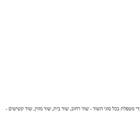
ליכים כברירת מחדל. עו״ד הדס עדי מטפלת בכל סוגי השוד - שוד רחוב, שוד בית, שוד מזוין, שוד קשישים -