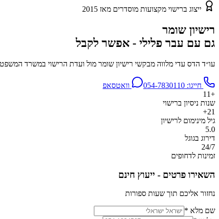
ייצוג ברישוי מקצועות מוסדרים מאז 2015
רישיון שומר
גם עם עבר פלילי - אפשר לקבל
עו״ד הדס עדי מלווה מבקשי רישיון שומר מול ועדת הרישוי במשרד המשפטים
חייגו:
054-7830110
וואטסאפ
+11
שנות ניסיון ברישוי
21+
גיל מינימום לרישיון
5.0
דירוג בגוגל
24/7
זמינות לדחופים
השאירו פרטים - ייעוץ חינם
נחזור אליכם תוך שעות ספורות
שם מלא *