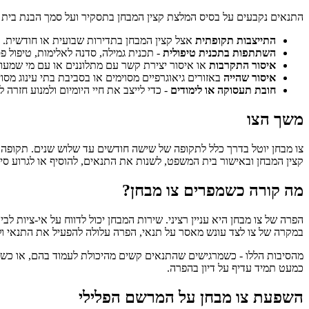
התנאים נקבעים על בסיס המלצת קצין המבחן בתסקיר ועל סמך הבנת בית ה
התייצבות תקופתית
אצל קצין המבחן בתדירות שבועית או חודשית.
השתתפות בתכנית טיפולית
- תכנית גמילה, סדנה לאלימות, טיפול פסי
איסור התקרבות
או איסור יצירת קשר עם מתלוננים או עם מי שמעו
איסור שהייה
באזורים גיאוגרפיים מסוימים או בסביבת בתי עינוג מסוי
חובת תעסוקה או לימודים
- כדי לייצב את חיי היומיום ולמנוע חזרה ל
משך הצו
צו מבחן יוטל בדרך כלל לתקופה של שישה חודשים עד שלוש שנים. תקופה 
קצין המבחן ובאישור בית המשפט, לשנות את התנאים, להוסיף או לגרוע סיי
מה קורה כשמפרים צו מבחן?
הפרה של צו מבחן היא עניין רציני. שירות המבחן יכול לדווח על אי-ציות 
במקרה של צו לצד עונש מאסר על תנאי, הפרה עלולה להפעיל את התנאי ול
מהסיבות הללו - כשמרגישים שהתנאים קשים מהיכולת לעמוד בהם, או כשהחיי
כמעט תמיד עדיף על דיון בהפרה.
השפעת צו מבחן על המרשם הפלילי