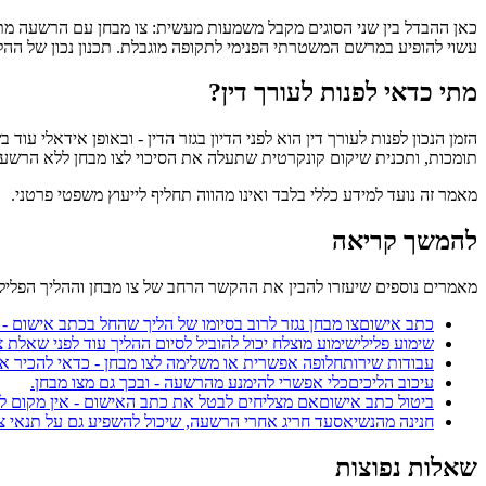
כאן ההבדל בין שני הסוגים מקבל משמעות מעשית: צו מבחן עם הרשעה מתו
עשוי להופיע במרשם המשטרתי הפנימי לתקופה מוגבלת. תכנון נכון של הה
מתי כדאי לפנות לעורך דין?
הזמן הנכון לפנות לעורך דין הוא לפני הדיון בגזר הדין - ובאופן אידאלי 
תומכות, ותכנית שיקום קונקרטית שתעלה את הסיכוי לצו מבחן ללא הרשעה
מאמר זה נועד למידע כללי בלבד ואינו מהווה תחליף לייעוץ משפטי פרטני.
להמשך קריאה
מאמרים נוספים שיעזרו להבין את ההקשר הרחב של צו מבחן וההליך הפלילי
כתב אישום
צו מבחן נגזר לרוב בסיומו של הליך שהחל בכתב אישום -
שימוע פלילי
שימוע מוצלח יכול להוביל לסיום ההליך עוד לפני שאלת צ
עבודות שירות
חלופה אפשרית או משלימה לצו מבחן - כדאי להכיר א
עיכוב הליכים
כלי אפשרי להימנע מהרשעה - ובכך גם מצו מבחן.
ביטול כתב אישום
אם מצליחים לבטל את כתב האישום - אין מקום לצ
חנינה מהנשיא
סעד חריג אחרי הרשעה, שיכול להשפיע גם על תנאי צו
שאלות נפוצות