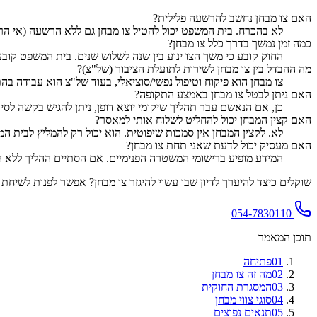
האם צו מבחן נחשב להרשעה פלילית?
לא בהכרח. בית המשפט יכול להטיל צו מבחן גם ללא הרשעה (אי הרשע
כמה זמן נמשך בדרך כלל צו מבחן?
החוק קובע כי משך הצו ינוע בין שנה לשלוש שנים. בית המשפט ק
מה ההבדל בין צו מבחן לשירות לתועלת הציבור (של"צ)?
צו מבחן הוא פיקוח וטיפול נפשי/סוציאלי, בעוד של"צ הוא עבודה 
האם ניתן לבטל צו מבחן באמצע התקופה?
כן, אם הנאשם עבר תהליך שיקומי יוצא דופן, ניתן להגיש בקשה לסי
האם קצין המבחן יכול להחליט לשלוח אותי למאסר?
לא. לקצין המבחן אין סמכות שיפוטית. הוא יכול רק להמליץ לבית ה
האם מעסיק יכול לדעת שאני תחת צו מבחן?
המידע מופיע ברישומי המשטרה הפנימיים. אם הסתיים ההליך ללא ה
שוקלים כיצד להיערך לדיון שבו עשוי להיגזר צו מבחן? אפשר לפנות לשיחת 
054-7830110
תוכן המאמר
01
פתיחה
02
מה זה צו מבחן
03
המסגרת החוקית
04
סוגי צווי מבחן
05
תנאים נפוצים