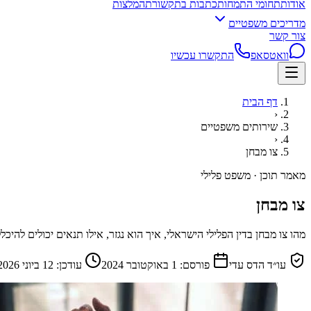
אודות
תחומי התמחות
כתבות בתקשורת
המלצות
מדריכים משפטיים
צור קשר
וואטסאפ
התקשרו עכשיו
דף הבית
‹
שירותים משפטיים
‹
צו מבחן
מאמר תוכן · משפט פלילי
צו מבחן
מהו צו מבחן בדין הפלילי הישראלי, איך הוא נגזר, אילו תנאים יכולים ל
עו״ד הדס עדי
פורסם:
1 באוקטובר 2024
עודכן:
12 ביוני 2026