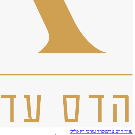
עו״ד הדס עדי
משרד עורכי דין פלילי