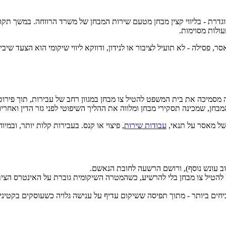
רת - בליווי קצין מבחן מטעם שירות המבחן של משרד הרווחה. במשך תקופת 
עולות מסוימות.
סר, פסילה - לא תועיל לציבור או לנידון, ודווקא ליווי שיקומי הוא הצעד ש
י קבוע בפקודת המבחן [נוסח חדש], התשכ״ט-1969. הפקודה מסמיכה את בית המשפט להטיל צו מבחן במגוון ר
בחן, שמכינה תסקירי מבחן ומלווה את ההליך השיפוטי לפני גזר הדין ואחריו.
משל מאסר על תנאי,
עבודות שירות
, פיצוי או קנס. בעבירות קלות יותר, ובמ
וב עונש נוסף), ורושם הרשעה לחובת הנאשם.
משפט להטיל צו מבחן בלי להרשיע, כשהמטרה השיקומית גוברת על האינטרס הצ
חים ביותר - מתוך תפיסה ששיקום עדיף על ענישה גלויה כשעוסקים בקטיני