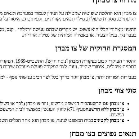
צו מבחן הוא החלטה שיפוטית שמטילה על הנידון לעמוד במערכת תנאים מוגד
תקופתיים, מסגרת טיפולית, מילוי תנאים נקודתיים, ולעיתים גם איסור על פ
ההיגיון מאחורי הכלי הוא פשוט: יש מקרים שבהם ענישה ״רגילה״ - קנס, מא
בעבר נקי, בגיל הצעיר, או באמירה אמיתית של נטילת אחריות.
המסגרת החוקית של צו מבחן
ההסדר העיקר
בתכנית טיפולית, איסורי שהייה, ועוד. לצד הפקודה פועלת מערכת שירות המ
בעבירות חמורות יותר, צו מבחן ייגזר בדרך כלל לצד רכיב ענישתי נוסף - ל
סוגי צווי מבחן
צו מבחן עם הרשעה
בית המשפט מרשיע, גוזר צו מבחן (לבד או בשיל
צו מבחן ללא הרשעה
סעיף 71א לחוק העונשין מאפשר לבית ה
רגישים.
צו מבחן לקטינים
בבית המשפט לנוער, צו מבחן הוא אחד הכלים השכי
תנאים נפוצים בצו מבחן