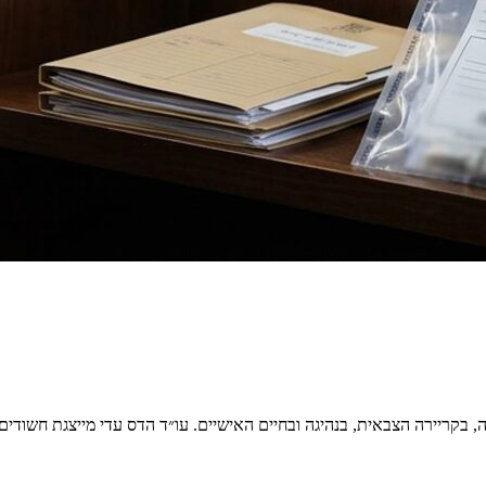
, בקריירה הצבאית, בנהיגה ובחיים האישיים. עו״ד הדס עדי מייצגת חשודים