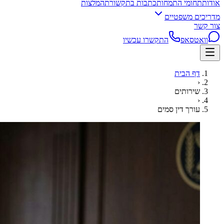
אודות
תחומי התמחות
כתבות בתקשורת
המלצות
מדריכים משפטיים
צור קשר
וואטסאפ
התקשרו עכשיו
דף הבית
‹
שירותים
‹
עורך דין סמים