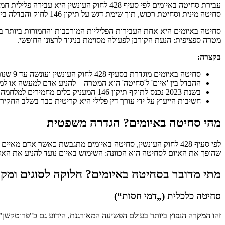
סחיטה מינית וסחיטת רכוש, תוך שימת דגש על תיקון 146 לחוק והבדלה בין איום לגיטימי לפלילי.
סחיטה באיומים היא אחת העבירות הפליליות המורכבות והחמורות ביותר 
מטרה ספציפית: הנעת הקורבן לפעולה מסוימת בניגוד לרצונו החופשי.
בקצרה:
סחיטה באיומים מוגדרת בסעיף 428 לחוק העונשין ועונשה עד 9 שנות מאסר.
ההבדל בין 'איום' ל'סחיטה' הוא המטרה – להניע אדם למעשה או למ
בשנת 2023 נכנס לתוקף תיקון 146 המעניק כלים מחמירים למלחמה בתופעת דמי חסות (פרוטקשן).
חשיבות הייעוץ על ידי עורך דין פלילי היא קריטית כבר בשלב החקיר
מהי סחיטה באיומים? הגדרה משפטית
לפי סעיף 428 לחוק העונשין, סחיטה באיומים מתגבשת כאשר אדם
שהופך את האיום לסחיטה הוא הכוונה: השימוש באיום נועד להניע את ה
מתי מדובר בסחיטה באיומים? חלוקה לסוגים ומק
סחיטה כלכלית („דמי חסות“)
זהו המקרה הנפוץ ביותר בעולם הפשיעה המאורגנת, הידוע גם כ"פרוטקשן"