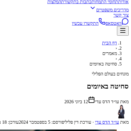
אודות
תחומי התמחות
כתבות בתקשורת
המלצות
מדריכים משפטיים
צור קשר
וואטסאפ
התקשרו עכשיו
דף הבית
‹
מאמרים
‹
סחיטה באיומים
מונחים בעולם הפלילי
סחיטה באיומים
מאת עו״ד הדס עדי
12 ביוני 2026
מאת
עו״ד הדס עדי
·
עורכת דין פלילי
פורסם:
5 בספטמבר 2024
עודכן:
18 במאי 2026