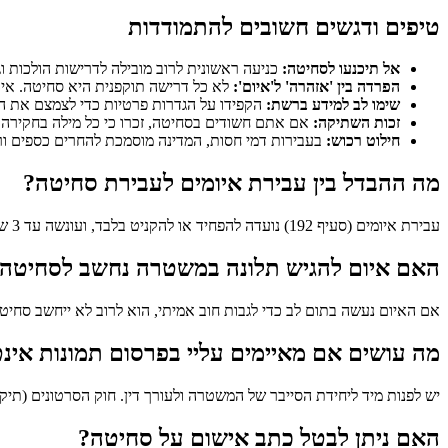
טיפים ודגשים חשובים להתמודדות
אל תיכנעו לסחיטה:
כניעה ראשונית לרוב מובילה לדרישות הולכות וג
הפרדה בין 'אזהרה' ל'איום':
לא כל דרישה תוקפנית היא סחיטה. איו
שימו לב למידע ברשת:
הקפידו על הגדרות פרטיות כדי לצמצם את ה
זכות השתיקה:
אם אתם חשודים בסחיטה, זכרו כי כל מילה בחקירה על
חילוט רכוש:
בעבירות דמי חסות, המדינה מוסמכת להחרים כספים ור
מה ההבדל בין עבירת איומים לעבירת סחיטה?
עבירת איומים (סעיף 192) נועדה להפחיד או להקניט בלבד, ועונשה עד 3 שנים. סחיטה באיומים דורשת "מטרה" – הסוחט דורש מהקורבן לעשות משהו או להימנע ממשהו. בגלל המטרה הזו, העונש חמור בהרבה.
האם איום להגיש תלונה במשטרה נחשב לסחיטה
אם האיום נעשה בתום לב כדי לגבות חוב אמיתי, הוא לרוב לא ייחשב סחיט
מה עושים אם מאיימים עליי בפרסום תמונות אינט
יש לפנות מיד ליחידת הסייבר של המשטרה ולעורך דין. חוק הסרטונים (תי
האם ניתן לבטל כתב אישום על סחיטה?