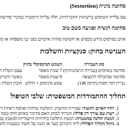
סחיטה מינית (Sextortion)
עם עליית השימוש ברשתות החברתיות, חלה עלייה דרמטית במקרי סחיטה מינ
סחיטה רגשית ופגיעה בשם טוב
איום בפרסום מידע מכפיש או חשיפת סודות אישיים בפני בני משפחה או מע
הענישה בחוק: סנקציות והשלכות
סוג העבירה
העונש המקסימלי בחוק
סחיטה באיומים (עבירה התנהגותית)
7 שנות מאסר
עצם הטלת הא
סחיטה שהובילה לתוצאה
9 שנות מאסר
כאשר הקורבן
גביית דמי חסות (תיקון 146)
עונש מינימום + חילוט
חובת הטלת עו
תהליך ההתמודדות המשפטית: שלבי הטיפול
זיהוי האיום ותיעוד:
שמירת הודעות, הקלטת שיחות ואיסוף ראיות דיג
ייעוץ עם עורך דין פלילי:
הכרחי לבחון האם מדובר באיום חוקי (כמו 
הגשת תלונה במשטרה:
הגשת התלונה ביחידות הייעודיות למאבק בפ
ניהול ההליך הפלילי:
ליווי הקורבן כעד או הגנה על חשוד בטענות להג