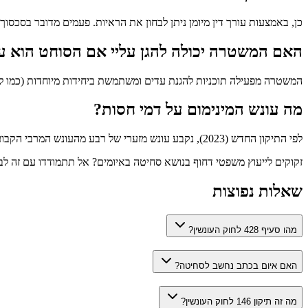
כן, באמצעות עורך דין מיומן ניתן לבחון את הראיות. פעמים מדובר בסכסוך
האם המשטרה יכולה להגן עליי אם הסוחט הוא עב
המשטרה מפעילה תוכניות להגנת עדים ומשתמשת ביחידות מיוחדות (כמו להב 433) לטיפול בסחיטות מורכבות. המערכת המשפטית מבינה את הפחד של הקורבנות וקיימים כלים חסויים לניהול
מה עונש המינימום על דמי חסות?
לפי התיקון החדש (2023), נקבע עונש מזערי של רבע מהעונש המרבי הקבוע בעבירה, אלא אם מצא בית המשפט נסיבות מיוחדות המצדיקות הקלה, זאת כדי להרתיע את ארגוני הפשיעה.
זקוקים לייעוץ משפטי דחוף בנושא סחיטה באיומים? אל תתמודדו עם זה לב
שאלות נפוצות
מהו סעיף 428 לחוק העונשין?
האם איום בכתב נחשב לסחיטה?
מה זה תיקון 146 לחוק העונשין?