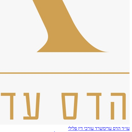
עו״ד הדס עדי
משרד עורכי דין פלילי