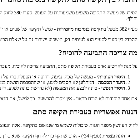
הסיווג של מעשה התקיפה משפיע משמעותית על העונש. סעיף 380 לחוק העונשין עוסק ב
וחולף.
סעיף 382 מטפל ב
תקיפה בנסיבות מחמירות
- למשל תקיפה של שניים או יו
ההבדל בין סעיף לסעיף הוא לעיתים דק, ומשפיע ישירות גם על שאלת הרישום
מה צריכה התביעה להוכיח?
על מנת להרשיע אדם בעבירת תקיפה סתם, התביעה צריכה להוכיח, מעבר ל
היסוד העובדתי
- מעשה של מכה, נגיעה, דחיפה או הפעלת כוח על גו
היעדר הסכמה
- המתלונן לא הסכים למגע, או שההסכמה הושגה במ
היסוד הנפשי
- כוונה לבצע את המעשה (לא נדרשת כוונה לפגוע, די 
אם אחד היסודות לא הוכח כראוי - אין מקום להרשעה. כך למשל, אם הנאש
הגנות אפשריות בעבירת תקיפה סתם
לחוק העונשין מספר הגנות שיכולות לשמש מי שנאשם בתקיפה. אלה הנפוצו
הגנה עצמית
(סעיף 34י) - אדם שתקף כדי להדוף תקיפה שלא כדין כנגדו או כנגד אחר, באופן סביר ביחס לסכנה.