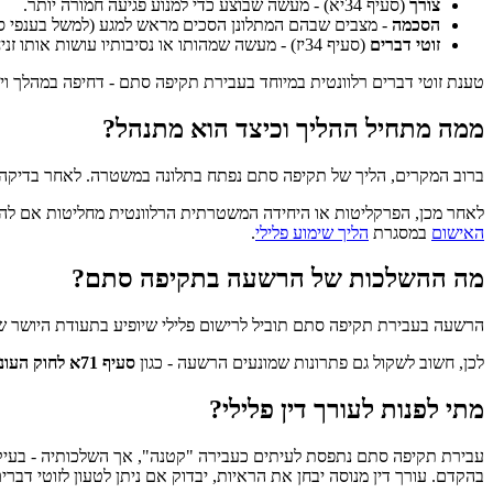
צורך
(סעיף 34יא) - מעשה שבוצע כדי למנוע פגיעה חמורה יותר.
הסכמה
- מצבים שבהם המתלונן הסכים מראש למגע (למשל בענפי ספו
זוטי דברים
(סעיף 34יז) - מעשה שמהותו או נסיבותיו עושות אותו זניח עד כדי כך שאינו מצדיק הרשעה.
טענת זוטי דברים רלוונטית במיוחד בעבירת תקיפה סתם - דחיפה במהלך ויכו
ממה מתחיל ההליך וכיצד הוא מתנהל?
ברוב המקרים, הליך של תקיפה סתם נפתח בתלונה במשטרה. לאחר בדיקה ר
לאחר מכן, הפרקליטות או היחידה המשטרתית הרלוונטית מחליטות אם להגיש
האישום
במסגרת
הליך שימוע פלילי
.
מה ההשלכות של הרשעה בתקיפה סתם?
הרשעה בעבירת תקיפה סתם תוביל לרישום פלילי שיופיע בתעודת היושר של
לכן, חשוב לשקול גם פתרונות שמונעים הרשעה - כגון
סעיף 71א לחוק העונשין
מתי לפנות לעורך דין פלילי?
עבירת תקיפה סתם נתפסת לעיתים כעבירה "קטנה", אך השלכותיה - בעיקר ה
בהקדם. עורך דין מנוסה יבחן את הראיות, יבדוק אם ניתן לטעון לזוטי דב