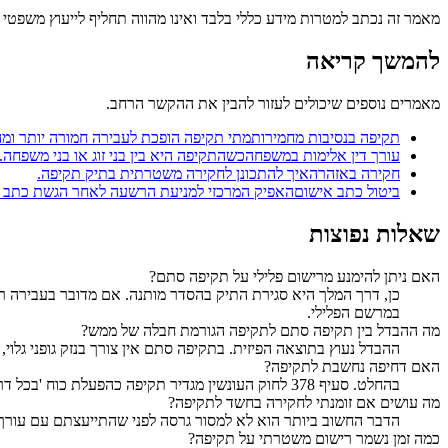
מאמר זה נכתב למטרות מידע כללי בלבד ואינו מהווה תחליף לייעוץ משפטי 
להמשך קריאה
מאמרים נוספים שיכולים לעזור להבין את ההקשר הרחב.
תקיפה בנסיבות מחמירות
מתי תקיפה הופכת לעבירה חמורה יותר ומה
עורך דין אלימות במשפחה
כשהתקיפה היא בין בני זוג או בני משפחה.
חקירה באזהרה
איך להתכונן לחקירה משטרתית בתיק תקיפה.
ביטול כתב אישום
האפיק המרכזי למניעת הרשעה לאחר הגשת כתב א
שאלות נפוצות
האם ניתן להימנע מרישום פלילי על תקיפה סתם?
כן, דרך המלך היא סגירת התיק בהסדר מותנה. אם מדובר בעבירה רא
במרשם הפלילי.
מה ההבדל בין תקיפה סתם לתקיפה הגורמת חבלה של ממש?
ההבדל נעוץ בתוצאה הפיזית. בתקיפה סתם אין צורך בנזק גופני גלוי
האם דחיפה נחשבת לתקיפה?
בהחלט. סעיף 378 לחוק העונשין מגדיר תקיפה כהפעלת כוח 'בכל דרך שהיא'. דחיפה, גם אם לא גרמה לנפילה, היא הפעלת כוח ללא הסכמה המגבשת את יסודות העבירה של תקיפה סתם.
מה עושים אם זומנתי לחקירה בחשד לתקיפה?
הדבר החשוב ביותר הוא לא למסור גרסה לפני שהתייעצתם עם עורך 
כמה זמן נשמר רישום משטרתי על תקיפה?