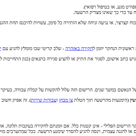
רט מגע, או בטיפול רפואי).
ח קצרצר, או נגיעה זניחה שלא הותירה כל סימן, עשויות להיכנס תחת ההגנה
אשונית הנחקר יוזמן ל
חקירה באזהרה
- שלב קריטי שבו מומלץ להגיע עם
י
 כתב אישום, לסגור את התיק או להציע סגירה בתנאים (כגון התחייבות להי
 הנאשם במשך שנים. הרישום הזה עלול להקשות על קבלת עבודה, בעיקר במק
(הימנעות מהרשעה תוך הטלת
צו מבחן
ו
עבודות שירות
). זה אפיק חשוב
רישום הפלילי - אינן קטנות כלל. אם זומנתם לחקירה בעקבות תלונה, או ש
רים או להגנה עצמית, וינסה להגיע להסדר שימנע הרשעה. ככל שמתערבים מוקד