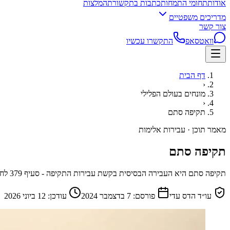
אודות
תחומי התמחות
כתבות בתקשורת
המלצות
מדריכים משפטיים
צור קשר
וואטסאפ
התקשרו עכשיו
דף הבית
‹
מונחים בעולם הפלילי
‹
תקיפה סתם
מאמר תוכן · עבירות אלימות
תקיפה סתם
תקיפה סתם היא העבירה הבסיסית בקשת עבירות התקיפה - סעיף 379 לחוק העונשין, שעונשה עד שנתיים מאסר. מה החוק מגדיר כתקיפה, מה ההגנות האפשריות, וכיצד מונעים רישום פלילי.
עו״ד הדס עדי
פורסם:
7 בדצמבר 2024
עודכן:
12 ביוני 2026