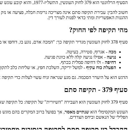
הסעיף הרלוונטי הוא 379 לחוק העונשין, התשל״ז-1977, והוא קובע עונש של עד שנתיים מאסר.
חשוב להבין: עבירת תקיפה סתם אינה מצריכה גרימת חבלה, פציעה או נזק 
ההגנות האפשריות ומתי כדאי לפנות לעורך דין.
מהי תקיפה לפי החוק?
סעיף 378 לחוק העונשין מגדיר תקיפה כך: "המכה אדם, נוגע בו, דוחפו או מפעיל על גופו כוח בדרך אחרת, במישרין או בעקיפין, בלא הסכמתו או בהסכמתו שהושגה במרמה - הרי זו תקיפה". ההגדרה מקיפה ביותר:
מכה
- אגרוף, סטירה, בעיטה.
נגיעה
- אפילו נגיעה קלה ללא כוונת פגיעה.
דחיפה
- ולו דחיפה סמלית בכתף.
הפעלת כוח עקיף
- למשל יריקה, השלכת חפץ, או שליחת כלב לתקוף
הדגש הוא על היעדר הסכמה. גם מגע שנראה זניח עשוי לעלות כדי תקיפה אם
סעיף 379 - תקיפה סתם
סעיף 379 לחוק העונשין הוא העבירה "השיורית" של תקיפה: כל תקיפה שאינה נופלת תחת אחת ההגדרות החמורות יותר (תקיפה הגורמת חבלה של ממש, תקיפת בן זוג, תקיפת עובד ציבור וכדומה) - תוגדר כתקיפה סתם.
העונש המקסימלי הוא
שנתיים מאסר
, אך בפועל ברוב המקרים בהם מוגש כ
הפלילי של הנאשם וביחס הצדדים.
ההבדל בין תקיפה סתם לתקיפה בנסיבות מחמירו