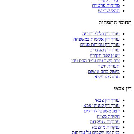
מדיניות פרטיות
תנאי שימוש
תחומי התמחות
עורך דין פלילי בחיפה
עורך דין אלימות במשפחה
עורך דין עבירות סמים
עורך דין מעצרים
ייעוץ לפני חקירה
צור קשר עם עו״ד הדס עדי
תעודת יושר
ביטול כתב אישום
חנינה מהנשיא
דין צבאי
עורך דין צבאי
עורך דין לענייני צבא
ייצוג משפטי לחיילים
חקירת מצ״ח
עריקות / נפקדות
נפקדות מהצבא
כמה זמן יושבים על עריקות