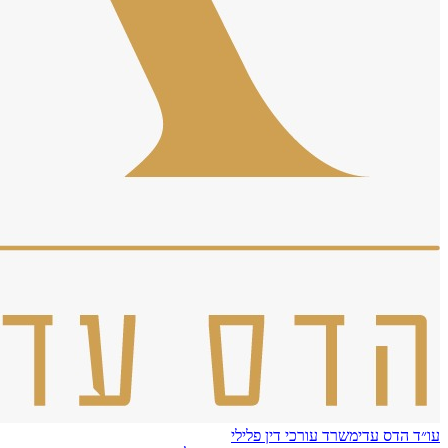
עו״ד הדס עדי
משרד עורכי דין פלילי