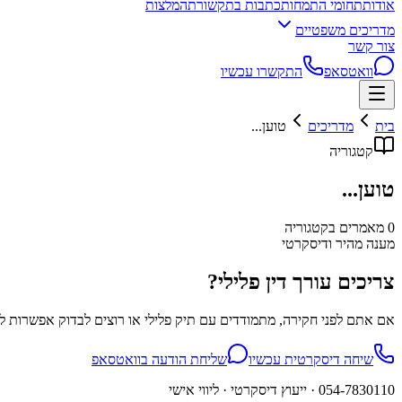
אודות
תחומי התמחות
כתבות בתקשורת
המלצות
מדריכים משפטיים
צור קשר
וואטסאפ
התקשרו עכשיו
בית
מדריכים
טוען...
קטגוריה
טוען...
0
מאמרים בקטגוריה
מענה מהיר ודיסקרטי
צריכים עורך דין פלילי?
אם אתם לפני חקירה, מתמודדים עם תיק פלילי או רוצים לבדוק אפשרות למח
שיחה דיסקרטית עכשיו
שליחת הודעה בוואטסאפ
054-7830110
· ייעוץ דיסקרטי · ליווי אישי