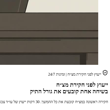
ייעוץ לפני חקירת מצ״ח | זמינות 24/7
ייעוץ לפני חקירת מצ״ח
בשיחה אחת קובעים את גורל התיק
חקירה ראשונה במצ״ח קובעת את כל ההמשך. 30 דקות ייעוץ של עו״ד צבאי - לפני שהחייל פותח את הפה - שווים את כל ההפרש בין סגירת תיק לבין כתב אישום.