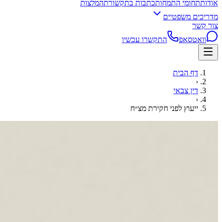
אודות
תחומי התמחות
כתבות בתקשורת
המלצות
מדריכים משפטיים
צור קשר
וואטסאפ
התקשרו עכשיו
דף הבית
‹
דין צבאי
‹
ייעוץ לפני חקירת מצ״ח