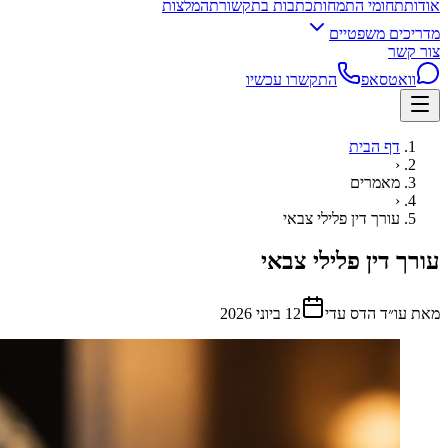
אודות
תחומי התמחות
כתבות בתקשורת
המלצות
מדריכים משפטיים
צור קשר
וואטסאפ
התקשרו עכשיו
דף הבית
‹
מאמרים
‹
עורך דין פלילי צבאי
עורך דין פלילי צבאי
מאת עו״ד הדס עדי
12 ביוני 2026