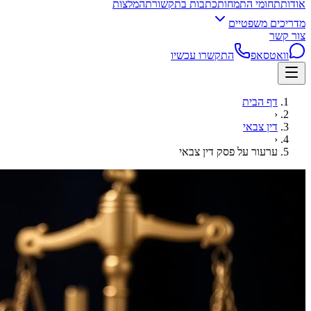
אודות
תחומי התמחות
כתבות בתקשורת
המלצות
מדריכים משפטיים
צור קשר
וואטסאפ
התקשרו עכשיו
דף הבית
‹
דין צבאי
‹
ערעור על פסק דין צבאי