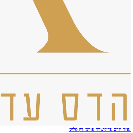
עו״ד הדס עדי
משרד עורכי דין פלילי